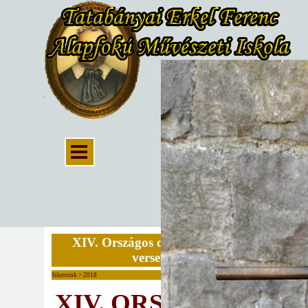
XIV. Országos oboa és fagott
verseny
Sikereink > 2018
XIV. ORSZÁGOS