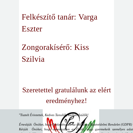
Felkészítő tanár: Varga
Eszter
Zongorakísérő: Kiss
Szilvia
Szeretettel gratulálunk az elért
eredményhez!
"
Tisztelt Érintettek, Kedves Tanulók, Kedves Szülők!
Értesítjük Önöket, hogy Intézményünk az Általános Adatvédelmi Rendelet (GDPR) sz
Kérjük Önöket, hogy amennyiben az Önök, vagy gyermekeik személyes adataiv