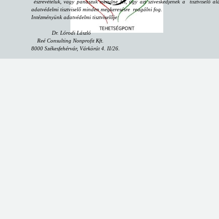
észrevételük, vagy panaszuk merülne fel, úgy azt szíveskedjenek a tisztviselő alá
adatvédelmi tisztviselő minden megkeresésre reagálni fog.
Intézményünk adatvédelmi tisztviselője:
Dr. Lórodi László
Reé Consulting Nonprofit Kft.
8000 Székesfehérvár, Várkörút 4. II/26.
email:
dpo@reeconsulting.eu
"