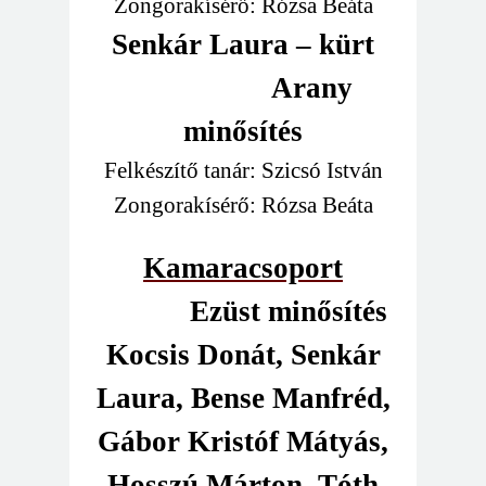
Zongorakísérő: Rózsa Beáta
Senkár Laura – kürt
Arany
minősítés
Felkészítő tanár: Szicsó István
Zongorakísérő: Rózsa Beáta
Kamaracsoport
Ezüst minősítés
Kocsis Donát, Senkár
Laura, Bense Manfréd,
Gábor Kristóf Mátyás,
Hosszú Márton, Tóth