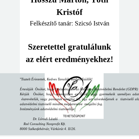
Kristóf
Felkészítő tanár: Szicsó István
Szeretettel gratulálunk
az elért eredményekhez!
"
Tisztelt Érintettek, Kedves Tanulók, Kedves Szülők!
Értesítjük Önöket, hogy Intézményünk az Általános Adatvédelmi Rendelet (GDPR) sz
Kérjük Önöket, hogy amennyiben az Önök, vagy gyermekeik személyes adataiv
észrevételük, vagy panaszuk merülne fel, úgy azt szíveskedjenek a tisztviselő alá
adatvédelmi tisztviselő minden megkeresésre reagálni fog.
Intézményünk adatvédelmi tisztviselője:
Dr. Lórodi László
Reé Consulting Nonprofit Kft.
8000 Székesfehérvár, Várkörút 4. II/26.
email:
dpo@reeconsulting.eu
"