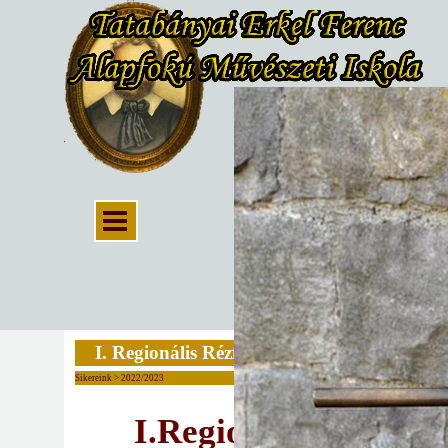
I. Regionális Rézfúvós Fesztivál
Sikereink > 2022/2023
I.Regionális