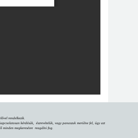
ővel rendelkezik.
apcsolatosan kérdésük, észrevételük, vagy panaszuk merülne fel, úgy azt
iselő minden megkeresésre reagálni fog.