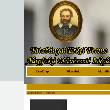
Kezdőlap
Sikereink
Aktuális
Dokumentumok > Téritési díj