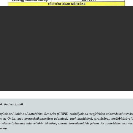
lók, Kedves Szülők!
nyünk az Általános Adatvédelmi Rendelet (GDPR) szabályainak megfelelően adatvédelmi tisztvisel
az Önök, vagy gyermekeik személyes adataival, azok kezelésével, tárolásával, továbbításával k
bi elérhetőségeinek valamelyikén lehetőség szerint közvetlenül felé jelezni. Az adatvédelmi tisztv
selője: