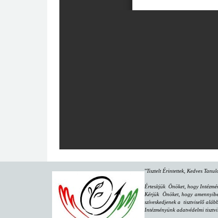
"
Tisztelt Érintettek, Kedves Tanu
Értesítjük Önöket, hogy Intézmé
Kérjük Önöket, hogy amennyiben 
szíveskedjenek a tisztviselő aláb
Intézményünk adatvédelmi tisztvi