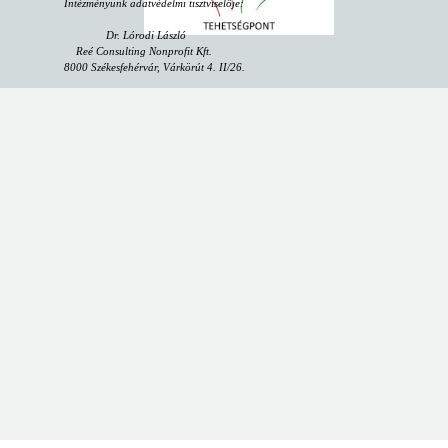
Intézményünk adatvédelmi tisztviselője:
Dr. Lórodi László
Reé Consulting Nonprofit Kft.
8000 Székesfehérvár, Várkörút 4. II/26.
email:
dpo@reeconsulting.eu
"