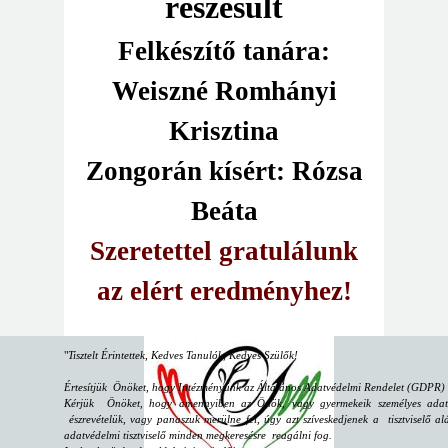
részesült
Felkészítő tanára:
Weiszné Romhányi
Krisztina
Zongorán kísért: Rózsa
Beáta
Szeretettel gratulálunk
az elért eredményhez!
"
Tisztelt Érintettek, Kedves Tanulók, Kedves Szülők!
Értesítjük Önöket, hogy Intézményünk az Általános Adatvédelmi Rendelet (GDPR) sz
Kérjük Önöket, hogy amennyiben az Önök, vagy gyermekeik személyes adataiv
észrevételük, vagy panaszuk merülne fel, úgy azt szíveskedjenek a tisztviselő alá
adatvédelmi tisztviselő minden megkeresésre reagálni fog.