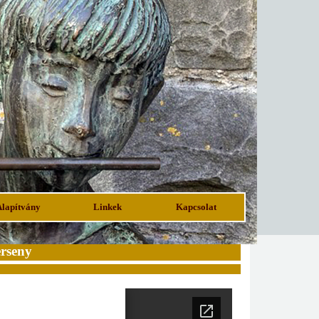
Alapítvány
Linkek
Kapcsolat
rseny