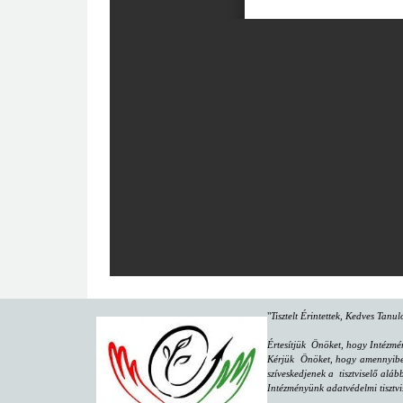
"
Tisztelt Érintettek, Kedves Tanu
Értesítjük Önöket, hogy Intézmé
Kérjük Önöket, hogy amennyiben 
szíveskedjenek a tisztviselő aláb
Intézményünk adatvédelmi tisztvi