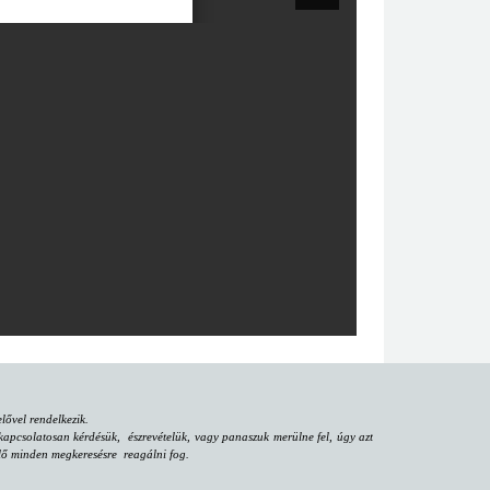
ővel rendelkezik.
apcsolatosan kérdésük, észrevételük, vagy panaszuk merülne fel, úgy azt
iselő minden megkeresésre reagálni fog.