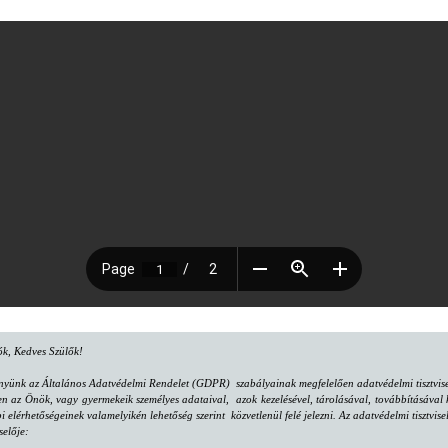
lók, Kedves Szülők!
nyünk az Általános Adatvédelmi Rendelet (GDPR) szabályainak megfelelően adatvédelmi tisztvisel
az Önök, vagy gyermekeik személyes adataival, azok kezelésével, tárolásával, továbbításával k
bi elérhetőségeinek valamelyikén lehetőség szerint közvetlenül felé jelezni. Az adatvédelmi tisztv
selője: