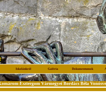
Iskolánkról
Galéria
Dokumentumok
Komárom-Esztergom Vármegyei Bordács Béla Vonósve