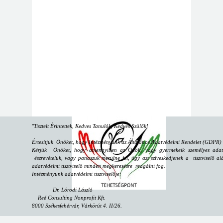
"
Tisztelt Érintettek, Kedves Tanulók, Kedves Szülők!
Értesítjük Önöket, hogy Intézményünk az Általános Adatvédelmi Rendelet (GDPR) sz
Kérjük Önöket, hogy amennyiben az Önök, vagy gyermekeik személyes adataiv
észrevételük, vagy panaszuk merülne fel, úgy azt szíveskedjenek a tisztviselő alá
adatvédelmi tisztviselő minden megkeresésre reagálni fog.
Intézményünk adatvédelmi tisztviselője:
Dr. Lórodi László
Reé Consulting Nonprofit Kft.
8000 Székesfehérvár, Várkörút 4. II/26.
email:
dpo@reeconsulting.eu
"