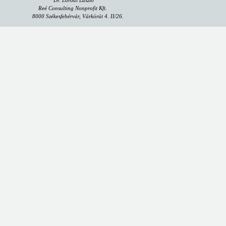
Dr. Lórodi László
Reé Consulting Nonprofit Kft.
8000 Székesfehérvár, Várkörút 4. II/26.
email:
dpo@reeconsulting.eu
"