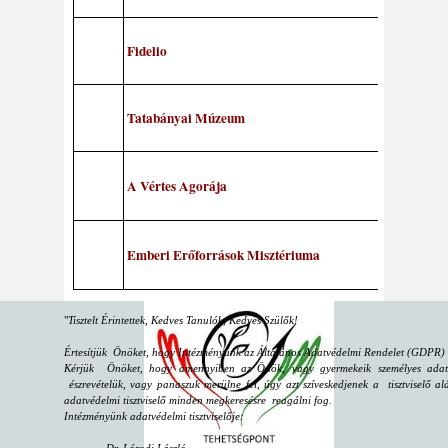
Fidelio
Tatabányai Múzeum
A Vértes Agorája
Emberi Erőforrások Misztériuma
"
Tisztelt Érintettek, Kedves Tanulók, Kedves Szülők!
Értesítjük Önöket, hogy Intézményünk az Általános Adatvédelmi Rendelet (GDPR) sz
Kérjük Önöket, hogy amennyiben az Önök, vagy gyermekeik személyes adataiv
észrevételük, vagy panaszuk merülne fel, úgy azt szíveskedjenek a tisztviselő alá
adatvédelmi tisztviselő minden megkeresésre reagálni fog.
Intézményünk adatvédelmi tisztviselője: