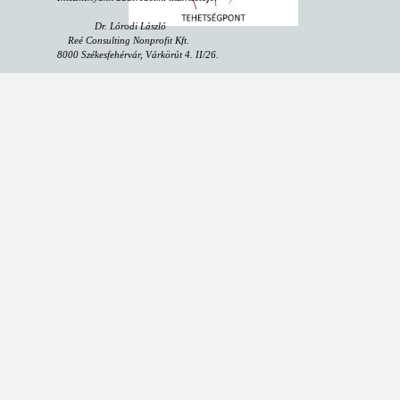
Dr. Lórodi László
Reé Consulting Nonprofit Kft.
8000 Székesfehérvár, Várkörút 4. II/26.
email:
dpo@reeconsulting.eu
"