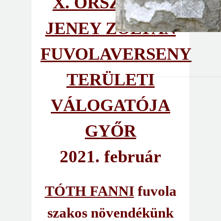
X. ORSZÁGOS
JENEY ZOLTÁN
FUVOLAVERSENY
TERÜLETI
VÁLOGATÓJA
GYŐR
2021. február
TÓTH FANNI
fuvola
szakos növendékünk