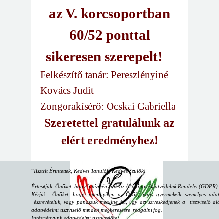
az V. korcsoportban
60/52 ponttal
sikeresen szerepelt!
Felkészítő tanár: Pereszlényiné
Kovács Judit
Zongorakísérő: Ocskai Gabriella
Szeretettel gratulálunk az
elért eredményhez!
"
Tisztelt Érintettek, Kedves Tanulók, Kedves Szülők!
Értesítjük Önöket, hogy Intézményünk az Általános Adatvédelmi Rendelet (GDPR) sz
Kérjük Önöket, hogy amennyiben az Önök, vagy gyermekeik személyes adataiv
észrevételük, vagy panaszuk merülne fel, úgy azt szíveskedjenek a tisztviselő alá
adatvédelmi tisztviselő minden megkeresésre reagálni fog.
Intézményünk adatvédelmi tisztviselője: