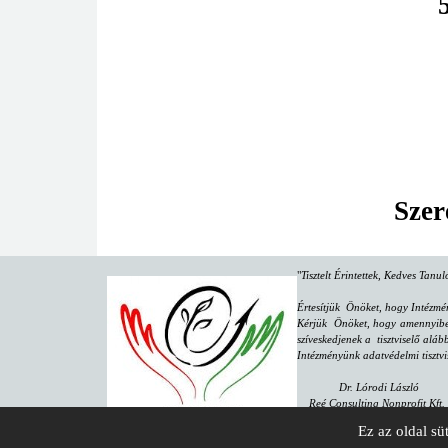
Szer
"
Tisztelt Érintettek, Kedves Tanu
Értesítjük Önöket, hogy Intézmé
Kérjük Önöket, hogy amennyiben 
szíveskedjenek a tisztviselő aláb
Intézményünk adatvédelmi tisztvi
Dr. Lórodi László
Reé Consulting Nonprofit Kft.
8000 Székesfehérvár, Várkörút 4
Ez az oldal sü
email:
dpo@reeconsulting.eu