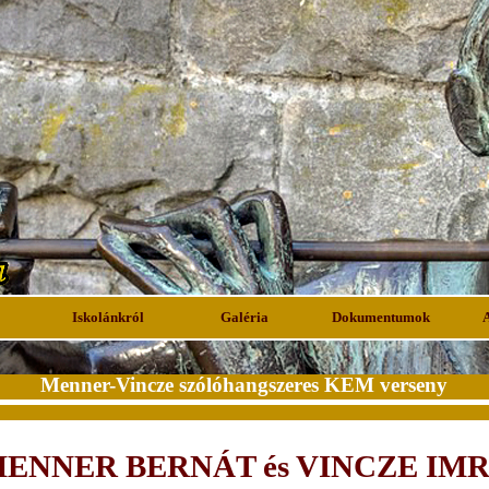
Iskolánkról
Galéria
Dokumentumok
Menner-Vincze szólóhangszeres KEM verseny
ENNER BERNÁT és VINCZE IM