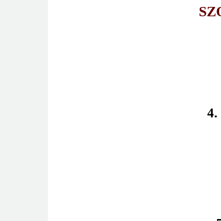
SZ
4.