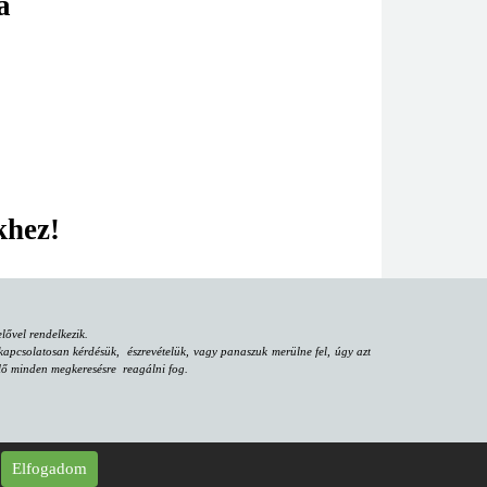
a
khez!
ővel rendelkezik.
apcsolatosan kérdésük, észrevételük, vagy panaszuk merülne fel, úgy azt
iselő minden megkeresésre reagálni fog.
Elfogadom