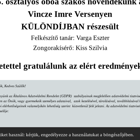
5. osztályos oboa szakos növendékünk 
Vincze Imre Versenyen
KÜLÖNDÍJBAN részesült
Felkészítő tanár: Varga Eszter
Zongorakísérő: Kiss Szilvia
etettel gratulálunk az elért eredménye
lók, Kedves Szülők!
nyünk az Általános Adatvédelmi Rendelet (GDPR) szabályainak megfelelően adatvédelmi tisztvisel
az Önök, vagy gyermekeik személyes adataival, azok kezelésével, tárolásával, továbbításával k
bi elérhetőségeinek valamelyikén lehetőség szerint közvetlenül felé jelezni. Az adatvédelmi tisztv
selője:
. II/26.
tiket használ: kérjük, engedélyezze a használatukat a böngészőjében.
"