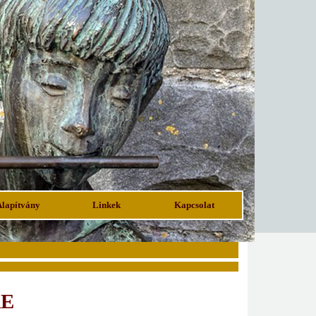
Alapítvány
Linkek
Kapcsolat
RE