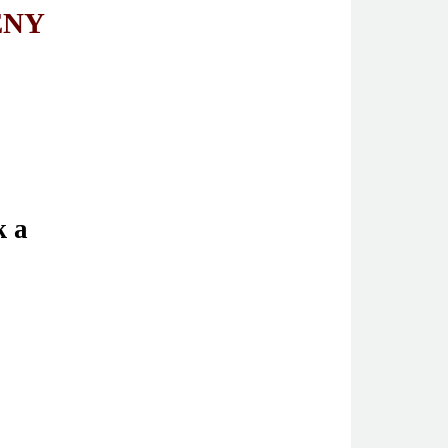
ENY
k a