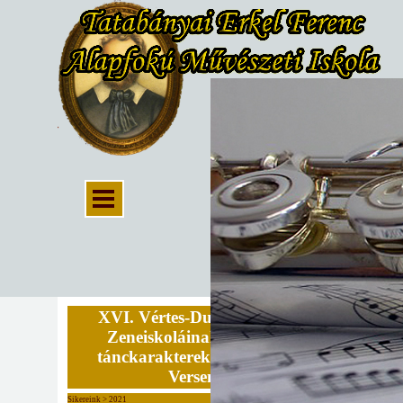
XVI. Vértes-Dunazug Régió
Zeneiskoláinak "Táncok,
tánckarakterek" hangszeres
Versenye
Sikereink > 2021