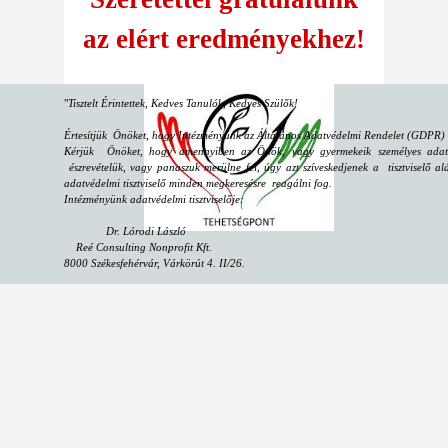
az elért eredményekhez!
"
Tisztelt Érintettek, Kedves Tanulók, Kedves Szülők!
Értesítjük Önöket, hogy Intézményünk az Általános Adatvédelmi Rendelet (GDPR) sz
Kérjük Önöket, hogy amennyiben az Önök, vagy gyermekeik személyes adataiv
észrevételük, vagy panaszuk merülne fel, úgy azt szíveskedjenek a tisztviselő alá
adatvédelmi tisztviselő minden megkeresésre reagálni fog.
Intézményünk adatvédelmi tisztviselője:
Dr. Lórodi László
Reé Consulting Nonprofit Kft.
8000 Székesfehérvár, Várkörút 4. II/26.
email:
dpo@reeconsulting.eu
"