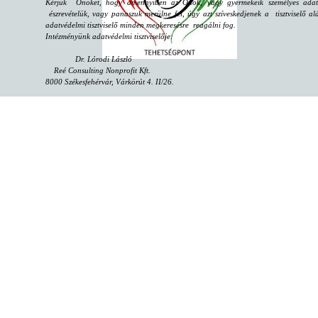
Kérjük Önöket, hogy amennyiben az Önök, vagy gyermekeik személyes adataiv
észrevételük, vagy panaszuk merülne fel, úgy azt szíveskedjenek a tisztviselő alá
adatvédelmi tisztviselő minden megkeresésre reagálni fog.
Intézményünk adatvédelmi tisztviselője:
Dr. Lórodi László
Reé Consulting Nonprofit Kft.
8000 Székesfehérvár, Várkörút 4. II/26.
email:
dpo@reeconsulting.eu
"