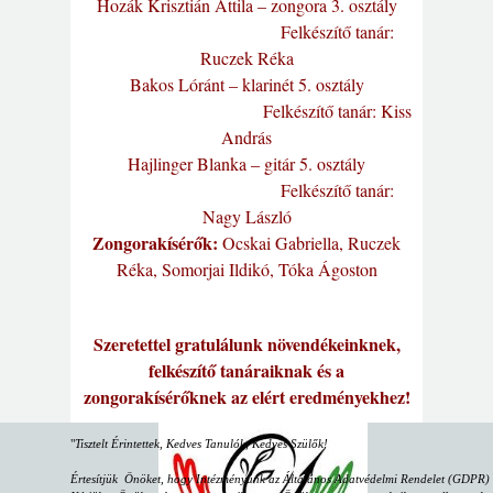
Hozák Krisztián Attila – zongora 3. osztály
Felkészítő tanár:
Ruczek Réka
Bakos Lóránt – klarinét 5. osztály
Felkészítő tanár: Kiss
András
Hajlinger Blanka – gitár 5. osztály
Felkészítő tanár:
Nagy László
Zongorakísérők:
Ocskai Gabriella, Ruczek
Réka, Somorjai Ildikó, Tóka Ágoston
Szeretettel gratulálunk növendékeinknek,
felkészítő tanáraiknak és a
zongorakísérőknek az elért eredményekhez!
"
Tisztelt Érintettek, Kedves Tanulók, Kedves Szülők!
Értesítjük Önöket, hogy Intézményünk az Általános Adatvédelmi Rendelet (GDPR) sz