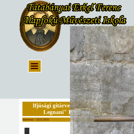
Ifjúsági gitárverseny "Luigi
Legnani" Párkány
Sikereink > 2025/2026