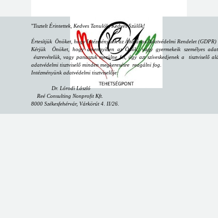
"
Tisztelt Érintettek, Kedves Tanulók, Kedves Szülők!
Értesítjük Önöket, hogy Intézményünk az Általános Adatvédelmi Rendelet (GDPR) sz
Kérjük Önöket, hogy amennyiben az Önök, vagy gyermekeik személyes adataiv
észrevételük, vagy panaszuk merülne fel, úgy azt szíveskedjenek a tisztviselő alá
adatvédelmi tisztviselő minden megkeresésre reagálni fog.
Intézményünk adatvédelmi tisztviselője:
Dr. Lórodi László
Reé Consulting Nonprofit Kft.
8000 Székesfehérvár, Várkörút 4. II/26.
email:
dpo@reeconsulting.eu
"