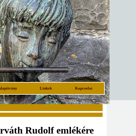
Alapítvány
Linkek
Kapcsolat
orváth Rudolf emlékére