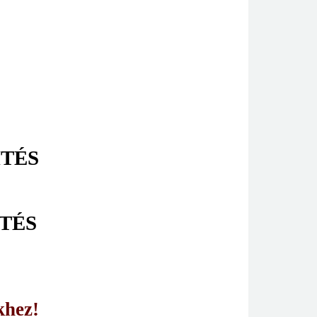
ÍTÉS
TÉS
khez!