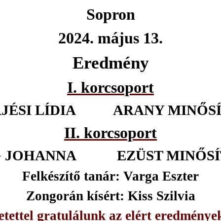
Sopron
2024. május 13.
Eredmény
I. korcsoport
JÉSI LÍDIA
ARANY MINŐS
II. korcsoport
G JOHANNA
EZÜST MINŐSÍ
Felkészítő tanár: Varga Eszter
Zongorán kísért: Kiss Szilvia
etettel gratulálunk az elért eredménye