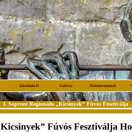
Iskolánkról
Galéria
Dokumentumok
I. Soproni Regionális „Kicsinyek” Fúvós Fesztiválja
 „Kicsinyek” Fúvós Fesztiválja H