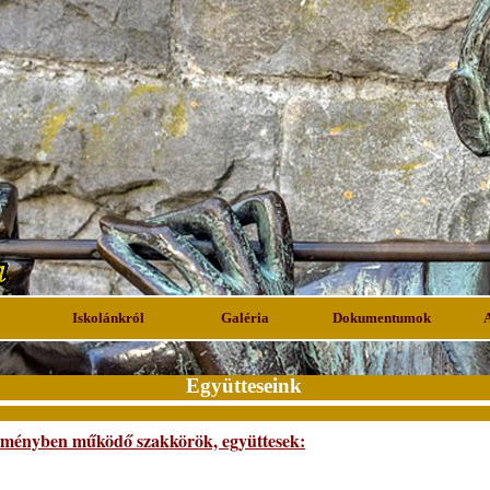
Iskolánkról
Galéria
Dokumentumok
Együtteseink
zményben működő szakkörök, együttesek: