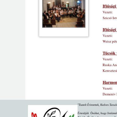
Ifjúsági
Vezeti:
Szicsó Ist
Ifjúság
Vezeti:
Weisz pét
Tücsök 
Vezeti:
Ruska An
Keresztes
Harmon
Vezeti:
Demeniv 
"
Tisztelt Érintettek, Kedves Tanu
Értesítjük Önöket, hogy Intézmé