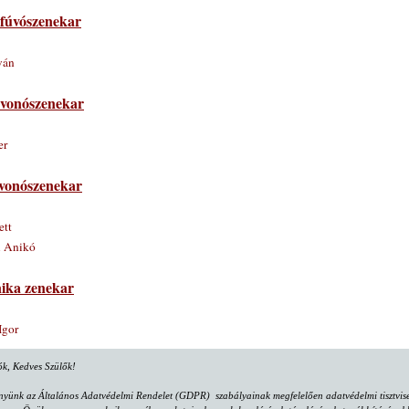
 fúvószenekar
ván
i vonószenekar
er
vonószenekar
ett
i Anikó
ika zenekar
Igor
lók, Kedves Szülők!
nyünk az Általános Adatvédelmi Rendelet (GDPR) szabályainak megfelelően adatvédelmi tisztvisel