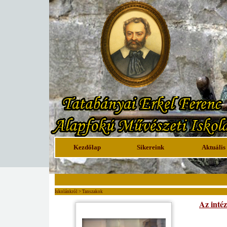
Kezdőlap
Sikereink
Aktuális
Iskolánkról > Tanszakok
Az inté