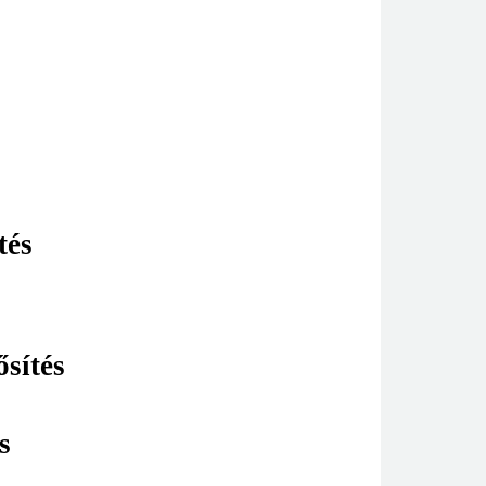
tés
sítés
s