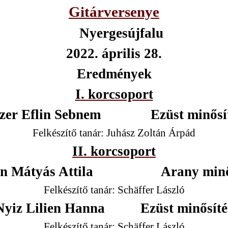
Gitárversenye
Nyergesújfalu
2022. április 28.
Eredmények
I. korcsoport
zer Eflin Sebnem
Ezüst minősí
Felkészítő tanár: Juhász Zoltán Árpád
II. korcsoport
n Mátyás Attila
Arany minő
Felkészítő tanár: Schäffer László
Nyiz Lilien Hanna
Ezüst minősíté
Felkészítő tanár: Schäffer László