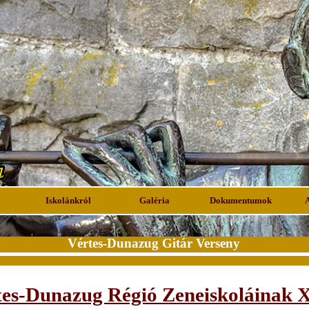
Iskolánkról
Galéria
Dokumentumok
Vértes-Dunazug Gitár Verseny
tes-Dunazug Régió Zeneiskoláinak X