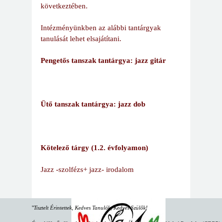
következtében.
Intézményünkben az alábbi tantárgyak
tanulását lehet elsajátítani.
Pengetős tanszak tantárgya: jazz gitár
Ütő tanszak tantárgya: jazz dob
Kötelező tárgy (1.2. évfolyamon)
Jazz -szolfézs+ jazz- irodalom
"
Tisztelt Érintettek, Kedves Tanulók, Kedves Szülők!