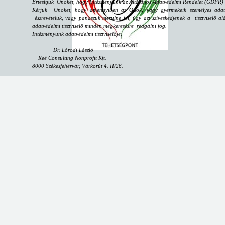
Értesítjük Önöket, hogy Intézményünk az Általános Adatvédelmi Rendelet (GDPR) sz
Kérjük Önöket, hogy amennyiben az Önök, vagy gyermekeik személyes adataiv
észrevételük, vagy panaszuk merülne fel, úgy azt szíveskedjenek a tisztviselő alá
adatvédelmi tisztviselő minden megkeresésre reagálni fog.
Intézményünk adatvédelmi tisztviselője:
Dr. Lórodi László
Reé Consulting Nonprofit Kft.
8000 Székesfehérvár, Várkörút 4. II/26.
email:
dpo@reeconsulting.eu
"