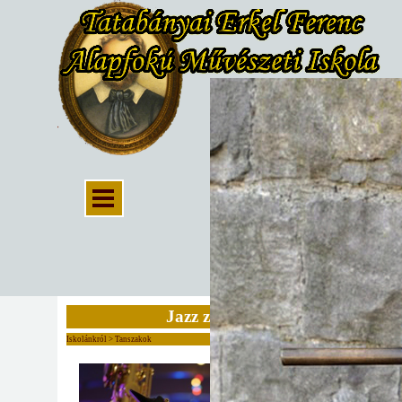
Jazz zene
Iskolánkról > Tanszakok