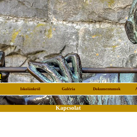
Iskolánkról
Galéria
Dokumentumok
Kapcsolat