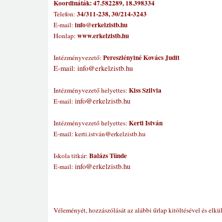
Koordináták:
47.582289, 18.398334
34/311-238, 30/214-3243
Telefon:
info@erkelzistb.hu
E-mail:
www.erkelzistb.hu
Honlap:
Pereszlényiné Kovács Judit
Intézményvezető:
@
E-mail: info
erkelzistb.hu
Kiss Szilvia
Intézményvezető helyettes:
@
info
erkelzistb.hu
E-mail:
Kerti István
Intézményvezető helyettes:
@
E-mail:
kerti.istván
erkelzistb.hu
Balázs Tünde
Iskola titkár:
@
info
erkelzistb.hu
E-mail:
Véleményét, hozzászólását az alábbi űrlap kitöltésével és elkü