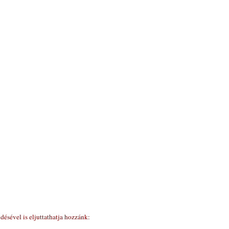
ldésével
is eljuttathatja hozzánk
: