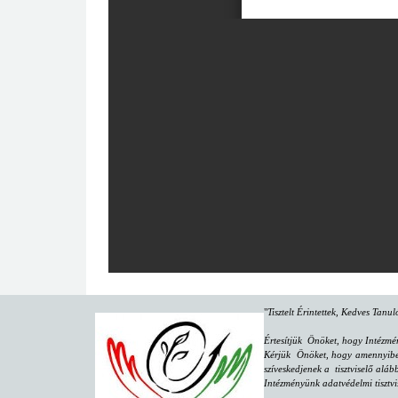
"
Tisztelt Érintettek, Kedves Tanu
Értesítjük Önöket, hogy Intézmé
Kérjük Önöket, hogy amennyiben 
szíveskedjenek a tisztviselő aláb
Intézményünk adatvédelmi tisztvi