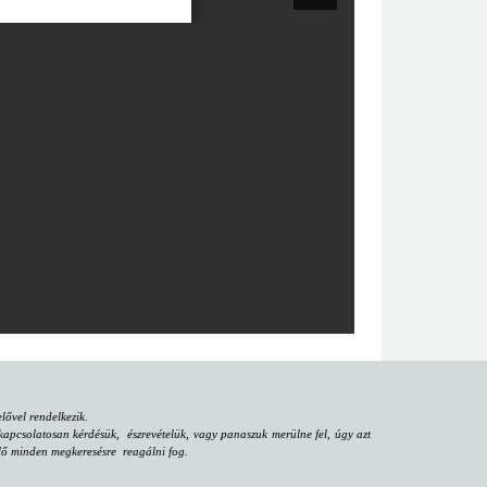
ővel rendelkezik.
apcsolatosan kérdésük, észrevételük, vagy panaszuk merülne fel, úgy azt
iselő minden megkeresésre reagálni fog.