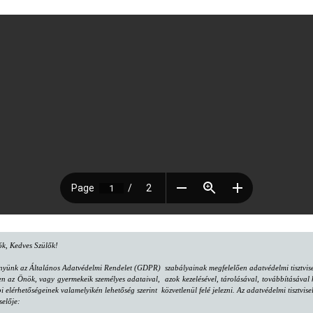
lók, Kedves Szülők!
nyünk az Általános Adatvédelmi Rendelet (GDPR) szabályainak megfelelően adatvédelmi tisztvisel
az Önök, vagy gyermekeik személyes adataival, azok kezelésével, tárolásával, továbbításával k
bi elérhetőségeinek valamelyikén lehetőség szerint közvetlenül felé jelezni. Az adatvédelmi tisztv
selője: