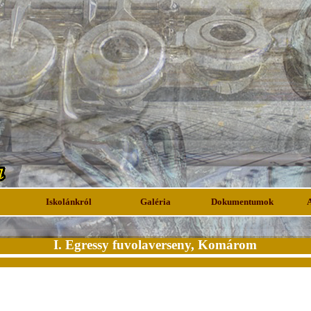
Iskolánkról
Galéria
Dokumentumok
I. Egressy fuvolaverseny, Komárom