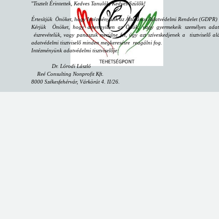
"
Tisztelt Érintettek, Kedves Tanulók, Kedves Szülők!
Értesítjük Önöket, hogy Intézményünk az Általános Adatvédelmi Rendelet (GDPR) sz
Kérjük Önöket, hogy amennyiben az Önök, vagy gyermekeik személyes adataiv
észrevételük, vagy panaszuk merülne fel, úgy azt szíveskedjenek a tisztviselő alá
adatvédelmi tisztviselő minden megkeresésre reagálni fog.
Intézményünk adatvédelmi tisztviselője:
Dr. Lórodi László
Reé Consulting Nonprofit Kft.
8000 Székesfehérvár, Várkörút 4. II/26.
email:
dpo@reeconsulting.eu
"