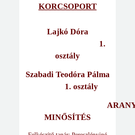
KORCSOPORT
Lajkó Dóra
1.
osztály
Szabadi Teodóra Pálma
1. osztály
ARAN
MINŐSÍTÉS
Felkészítő tanár: Pereszlényiné