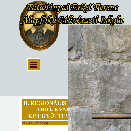
II. REGIONÁLIS FUVOLA DUÓ-
TRIÓ- KVARTETT ÉS
KISEGYÜTTES FESZTIVÁL
Sikereink > 2023/2024