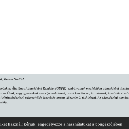
lók, Kedves Szülők!
nyünk az Általános Adatvédelmi Rendelet (GDPR) szabályainak megfelelően adatvédelmi tisztvisel
az Önök, vagy gyermekeik személyes adataival, azok kezelésével, tárolásával, továbbításával k
bi elérhetőségeinek valamelyikén lehetőség szerint közvetlenül felé jelezni. Az adatvédelmi tisztv
selője:
. II/26.
tiket használ: kérjük, engedélyezze a használatukat a böngészőjében.
"