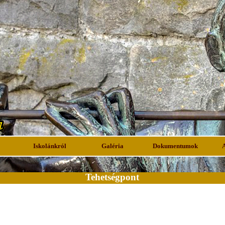
Iskolánkról
Galéria
Dokumentumok
Tehetségpont