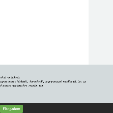
ővel rendelkezik.
apcsolatosan kérdésük, észrevételük, vagy panaszuk merülne fel, úgy azt
iselő minden megkeresésre reagálni fog.
Elfogadom