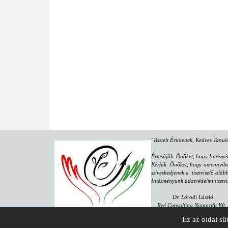
"
Tisztelt Érintettek, Kedves Tanu
Értesítjük Önöket, hogy Intézmé
Kérjük Önöket, hogy amennyiben 
szíveskedjenek a tisztviselő aláb
Intézményünk adatvédelmi tisztvi
Dr. Lórodi László
Reé Consulting Nonprofit Kft.
8000 Székesfehérvár, Várkörút 4
Ez az oldal sü
email:
dpo@reeconsulting.eu