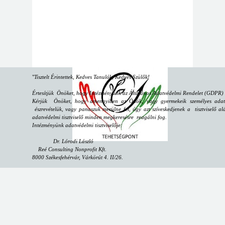
"
Tisztelt Érintettek, Kedves Tanulók, Kedves Szülők!
Értesítjük Önöket, hogy Intézményünk az Általános Adatvédelmi Rendelet (GDPR) sz
Kérjük Önöket, hogy amennyiben az Önök, vagy gyermekeik személyes adataiv
észrevételük, vagy panaszuk merülne fel, úgy azt szíveskedjenek a tisztviselő alá
adatvédelmi tisztviselő minden megkeresésre reagálni fog.
Intézményünk adatvédelmi tisztviselője:
Dr. Lórodi László
Reé Consulting Nonprofit Kft.
8000 Székesfehérvár, Várkörút 4. II/26.
email:
dpo@reeconsulting.eu
"