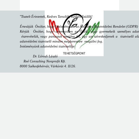
"
Tisztelt Érintettek, Kedves Tanulók, Kedves Szülők!
Értesítjük Önöket, hogy Intézményünk az Általános Adatvédelmi Rendelet (GDPR) sz
Kérjük Önöket, hogy amennyiben az Önök, vagy gyermekeik személyes adataiv
észrevételük, vagy panaszuk merülne fel, úgy azt szíveskedjenek a tisztviselő alá
adatvédelmi tisztviselő minden megkeresésre reagálni fog.
Intézményünk adatvédelmi tisztviselője:
Dr. Lórodi László
Reé Consulting Nonprofit Kft.
8000 Székesfehérvár, Várkörút 4. II/26.
email:
dpo@reeconsulting.eu
"