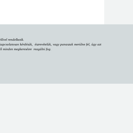
ővel rendelkezik.
apcsolatosan kérdésük, észrevételük, vagy panaszuk merülne fel, úgy azt
iselő minden megkeresésre reagálni fog.