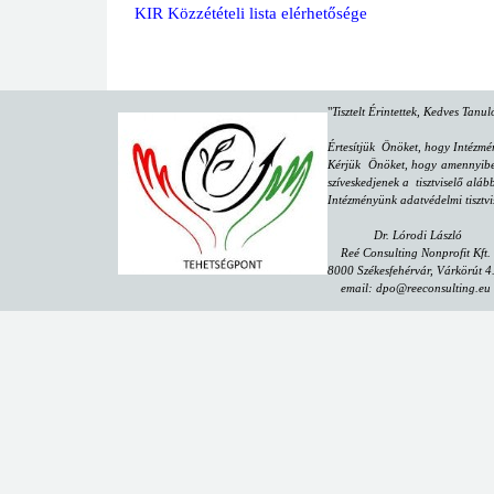
KIR Közzétételi lista elérhetősége
"
Tisztelt Érintettek, Kedves Tanu
Értesítjük Önöket, hogy Intézmé
Kérjük Önöket, hogy amennyiben 
szíveskedjenek a tisztviselő aláb
Intézményünk adatvédelmi tisztvi
Dr. Lórodi László
Reé Consulting Nonprofit Kft.
8000 Székesfehérvár, Várkörút 4
email:
dpo@reeconsulting.eu