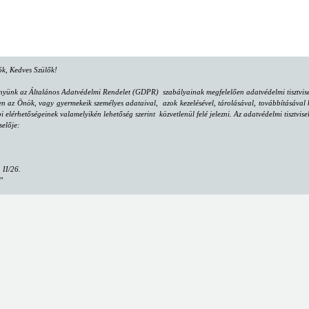
lók, Kedves Szülők!
nyünk az Általános Adatvédelmi Rendelet (GDPR) szabályainak megfelelően adatvédelmi tisztvisel
az Önök, vagy gyermekeik személyes adataival, azok kezelésével, tárolásával, továbbításával k
bi elérhetőségeinek valamelyikén lehetőség szerint közvetlenül felé jelezni. Az adatvédelmi tisztv
selője:
. II/26.
"